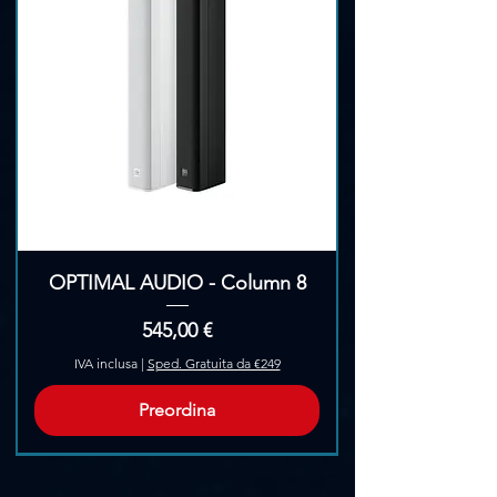
OPTIMAL AUDIO - Column 8
Prezzo
545,00 €
IVA inclusa
|
Sped. Gratuita da €249
Preordina
Pre-Ordina