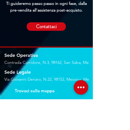
Ti guideremo passo passo in ogni fase, dalla
pre-vendita all'assistenza post-acquisto.
Contattaci
Sede Operativa
Contrada Corridore, N.3, 98162, San Saba, Me
Sede Legale
Via Giovanni Denaro, N.22, 98152, Messina, Me
Trovaci sulla mappa
Seguici sui social