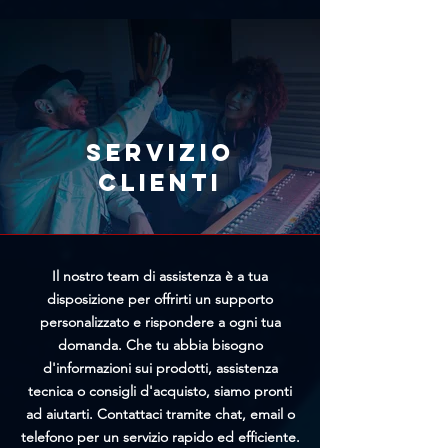
prodotto con il prezzo più basso e
immediatamente l'annullamento
il team di Trittico cercherà di
tramite l'apposito modulo
offrirti un prezzo personalizzato
presente nella pagina
più vantaggioso.
Annullamento Ordine. Più
rapidamente riceveremo la tua
richiesta, maggiori saranno le
Servizio
possibilità di bloccare
clienti
l'elaborazione prima della
spedizione.
Il nostro team di assistenza è a tua
disposizione per offrirti un supporto
personalizzato e rispondere a ogni tua
domanda. Che tu abbia bisogno
d'informazioni sui prodotti, assistenza
tecnica o consigli d'acquisto, siamo pronti
ad aiutarti. Contattaci tramite chat, email o
telefono per un servizio rapido ed efficiente.