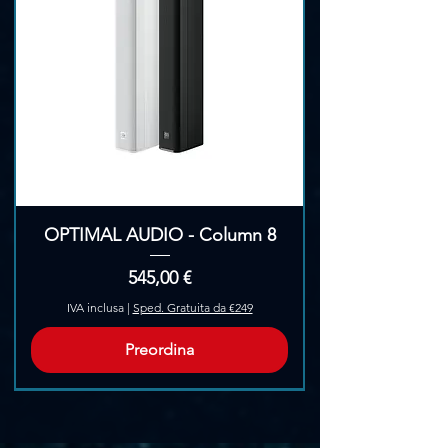
Γ
OPTIMAL AUDIO - Column 8
Prezzo
545,00 €
IVA inclusa
|
Sped. Gratuita da €249
Preordina
Pre-Ordina