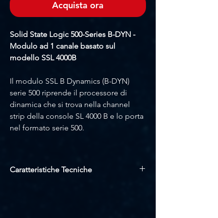
Acquista ora
Solid State Logic 500-Series B-DYN -
Modulo ad 1 canale basato sul
modello SSL 4000B
Il modulo SSL B Dynamics (B-DYN)
serie 500 riprende il processore di
dinamica che si trova nella channel
strip della console SL 4000 B e lo porta
nel formato serie 500.
Presentata nel 1976, la SL 4000 B è stata
la prima console in produzione di
Caratteristiche Tecniche
Solid State Logic ed è stata per anni il
centro nevralgico di control room
Basato sul compressore del bus SSL
iconiche come la "Stone Room" dei
Funzioni compressore, limitatore, de-
esser, espansore e gate
Townhouse Studio (Londra), Le Studio