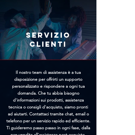
tramite l'apposito modulo
offrirti un prezzo personalizzato
presente nella pagina
più vantaggioso.
Annullamento Ordine. Più
rapidamente riceveremo la tua
richiesta, maggiori saranno le
Servizio
possibilità di bloccare
clienti
l'elaborazione prima della
spedizione.
Il nostro team di assistenza è a tua
disposizione per offrirti un supporto
personalizzato e rispondere a ogni tua
domanda. Che tu abbia bisogno
d'informazioni sui prodotti, assistenza
tecnica o consigli d'acquisto, siamo pronti
ad aiutarti. Contattaci tramite chat, email o
telefono per un servizio rapido ed efficiente.
Ti guideremo passo passo in ogni fase, dalla
pre-vendita all'assistenza post-acquisto.