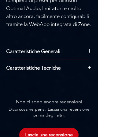
Γ
completa di preset per diffusori
Optimal Audio, limitatori e molto
altro ancora, facilmente configurabili
tramite la WebApp integrata di Zone.
Caratteristiche Generali
Amplificatore e ad alta potenza di
Caratteristiche Tecniche
classe A/B
1350 watt per canale in 4Ω
TIPO: Amplificatore di potenza
Abbinalo al processore Zone per
CLASSE AB
ottenere le massime prestazioni
POTENZA DI USCITA (4Ω -16Ω): 4Ω:
Modalità stereo, bridge e parallela
1350W / 8Ω: 800W / 8Ω A ponte:
Non ci sono ancora recensioni
Disponibile nei modelli 120v 60Hz o
2700W
Dicci cosa ne pensi. Lascia una recensione
230v 50/60Hz
RAFFREDDAMENTO: Raffreddamento
prima degli altri.
Visita il sito del produttore
ad aria forzata con ventola
INGRESSO ANALOGICO/LINK:
Ingressi combinati Jack/XLR
Lascia una recensione