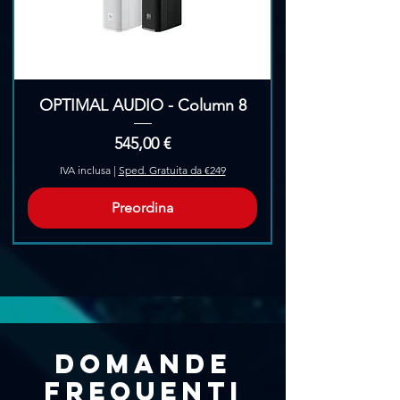
DIMENSIONI: (L) 482 mm x (A) 88 mm
x (P) 426 mm
PESO: 20,09 kg
OPTIMAL AUDIO - Column 8
Prezzo
545,00 €
IVA inclusa
|
Sped. Gratuita da €249
Preordina
Pre-Ordina
Domande
frequenti