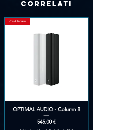
Γ
correlati
Pre-Ordina
OPTIMAL AUDIO - Column 8
Prezzo
545,00 €