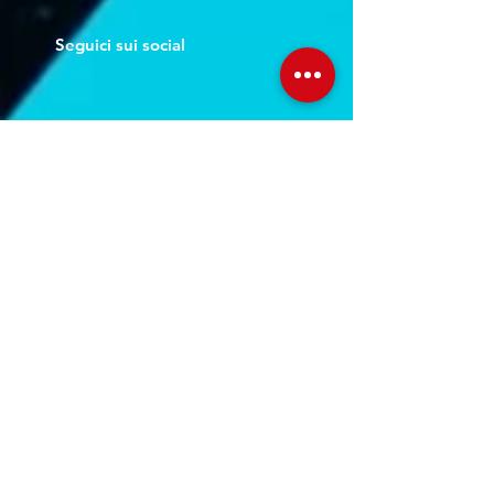
Seguici sui social
Servizi
Noleggio breve e lungo termine
Progettazione ed installazione
Studio di registrazione
Service audio-video-luci
Orari Studio
Lun - Ven:
10.00 - 22.00
Sab:
11.00 - 22.30