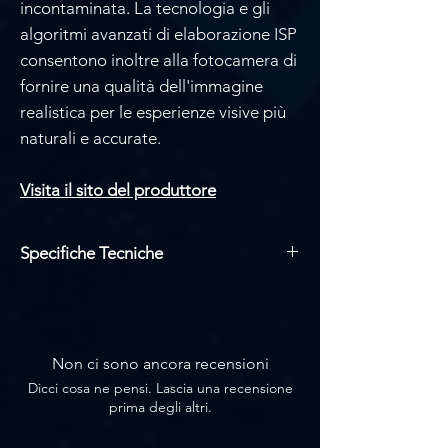
incontaminata. La tecnologia e gli
algoritmi avanzati di elaborazione ISP
consentono inoltre alla fotocamera di
fornire una qualità dell'immagine
realistica per le esperienze visive più
naturali e accurate.
Visita
il sito del produttore
Specifiche Tecniche
Zoom Ottico: 12X
Uscita con risoluzione fino a
1080p@60Hz
Luci di conteggio LED rosse/verdi
Non ci sono ancora recensioni
integrate
Dicci cosa ne pensi. Lascia una recensione
Registra e archivia fino a 1 TB su
prima degli altri.
MicroSD
Compatibile con NDI® 5.5 di NewTek