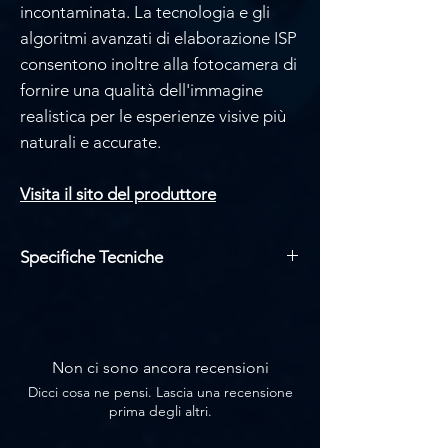
incontaminata. La tecnologia e gli
algoritmi avanzati di elaborazione ISP
consentono inoltre alla fotocamera di
fornire una qualità dell'immagine
realistica per le esperienze visive più
naturali e accurate.
Visita
il sito del produttore
Specifiche Tecniche
Zoom Ottico: 30X
Uscita con risoluzione fino a
1080p@60Hz
Luci di conteggio LED rosse/verdi
Non ci sono ancora recensioni
integrate
Dicci cosa ne pensi. Lascia una recensione
Registra e archivia fino a 1 TB su
prima degli altri.
MicroSD