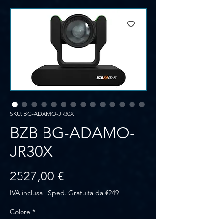
SKU: BG-ADAMO-JR30X
BZB BG-ADAMO-
JR30X
Prezzo
2527,00 €
IVA inclusa
|
Sped. Gratuita da €249
Colore
*