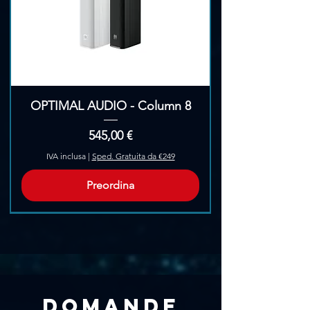
OPTIMAL AUDIO - Column 8
Prezzo
545,00 €
IVA inclusa
|
Sped. Gratuita da €249
Preordina
Pre-Ordina
Domande