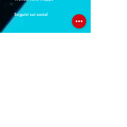
Seguici sui social
Servizi
Noleggio breve e lungo termine
Progettazione ed installazione
Studio di registrazione
Service audio-video-luci
Orari Studio
Lun - Ven:
10.00 - 22.00