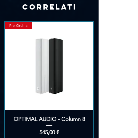
Γ
mm
correlati
Peso: 29 chilogrammi
Pre-Ordina
OPTIMAL AUDIO - Column 8
Prezzo
545,00 €