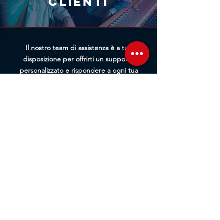
clienti
l'elaborazione prima della
spedizione.
Il nostro team di assistenza è a tua
disposizione per offrirti un supporto
personalizzato e rispondere a ogni tua
domanda. Che tu abbia bisogno
d'informazioni sui prodotti, assistenza
tecnica o consigli d'acquisto, siamo pronti
ad aiutarti. Contattaci tramite chat, email o
telefono per un servizio rapido ed efficiente.
Ti guideremo passo passo in ogni fase, dalla
pre-vendita all'assistenza post-acquisto.
Contattaci