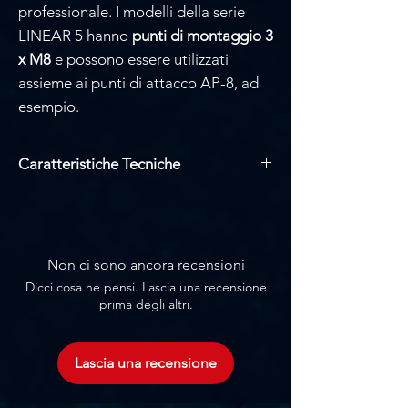
professionale. I modelli della serie
LINEAR 5 hanno
punti di montaggio 3
x M8
e possono essere utilizzati
assieme ai punti di attacco AP-8, ad
esempio.
Caratteristiche Tecniche
SPL @ 10% THD: 127 dB half space
Risposta in frequenza +/-3 dB: 74 Hz –
12 kHz
Risposta in frequenza -10 dB: 68 Hz –
Non ci sono ancora recensioni
19 kHz
Dicci cosa ne pensi. Lascia una recensione
Amplificatore 1200W
prima degli altri.
Driver 1x 10", 2" voice coil
Tweeter 1", 1.4" voice coil
Dispersione 80° x 60° ruotabile
Lascia una recensione
Ingresso Ethernet
Cabinet in legno multistrato e MDF