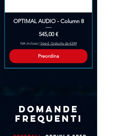
OPTIMAL AUDIO - Column 8
Prezzo
545,00 €
IVA inclusa
|
Sped. Gratuita da €249
Preordina
Pre-Ordina
Domande
frequenti