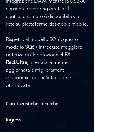
integrazione DAW, mentre la USB-A
consente recording diretto. Il
controllo remoto è disponibile via
rete su piattaforme desktop e mobile.
Rispetto al modello SQ-6, questo
modello
SQ6+
introduce maggiore
potenza di elaborazione,
4 FX
RackUltra
, interfaccia utente
aggiornata e miglioramenti
ergonomici per un'interazione
ottimizzata.
Caratteristiche Tecniche
Core: XCVI FPGA 96kHz, fino a 96 bit
Ingressi
Latenza: <0.7 ms
Canali input: 48
Ingressi mic/line: 24 XLR bilanciati