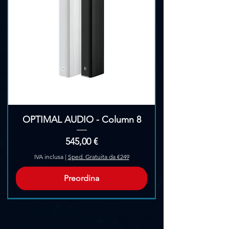
OPTIMAL AUDIO - Column 8
Prezzo
545,00 €
IVA inclusa
|
Sped. Gratuita da €249
Preordina
Pre-Ordina