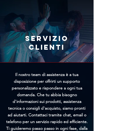
immediatamente l'annullamento
il team di Trittico cercherà di
tramite l'apposito modulo
offrirti un prezzo personalizzato
presente nella pagina
più vantaggioso.
Annullamento Ordine. Più
rapidamente riceveremo la tua
richiesta, maggiori saranno le
Servizio
possibilità di bloccare
clienti
l'elaborazione prima della
spedizione.
Il nostro team di assistenza è a tua
disposizione per offrirti un supporto
personalizzato e rispondere a ogni tua
domanda. Che tu abbia bisogno
d'informazioni sui prodotti, assistenza
tecnica o consigli d'acquisto, siamo pronti
ad aiutarti. Contattaci tramite chat, email o
telefono per un servizio rapido ed efficiente.
Ti guideremo passo passo in ogni fase, dalla