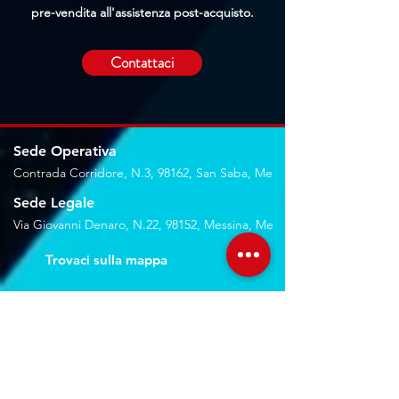
pre-vendita all'assistenza post-acquisto.
Contattaci
Sede Operativa
Contrada Corridore, N.3, 98162, San Saba, Me
Sede Legale
Via Giovanni Denaro, N.22, 98152, Messina, Me
Trovaci sulla mappa
Seguici sui social
Servizi