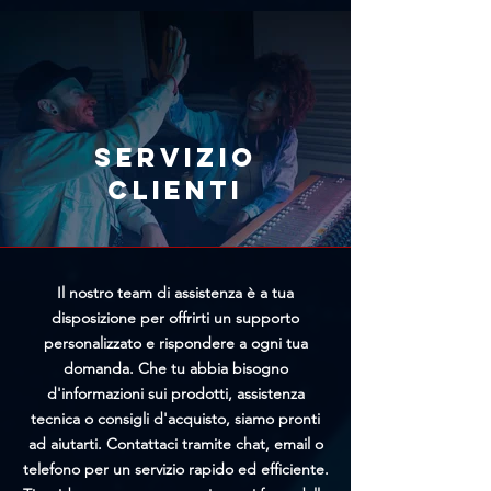
immediatamente l'annullamento
il team di Trittico cercherà di
tramite l'apposito modulo
offrirti un prezzo personalizzato
presente nella pagina
più vantaggioso.
Annullamento Ordine. Più
rapidamente riceveremo la tua
richiesta, maggiori saranno le
Servizio
possibilità di bloccare
clienti
l'elaborazione prima della
spedizione.
Il nostro team di assistenza è a tua
disposizione per offrirti un supporto
personalizzato e rispondere a ogni tua
domanda. Che tu abbia bisogno
d'informazioni sui prodotti, assistenza
tecnica o consigli d'acquisto, siamo pronti
ad aiutarti. Contattaci tramite chat, email o
telefono per un servizio rapido ed efficiente.