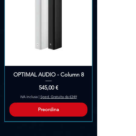
OPTIMAL AUDIO - Column 8
Prezzo
545,00 €
IVA inclusa
|
Sped. Gratuita da €249
Preordina
Pre-Ordina