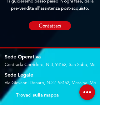
Ti guideremo passo passo in ogni fase, dalla
pre-vendita all'assistenza post-acquisto.
Contattaci
Sede Operativa
Contrada Corridore, N.3, 98162, San Saba, Me
Sede Legale
Via Giovanni Denaro, N.22, 98152, Messina, Me
Trovaci sulla mappa
Seguici sui social
Servizi