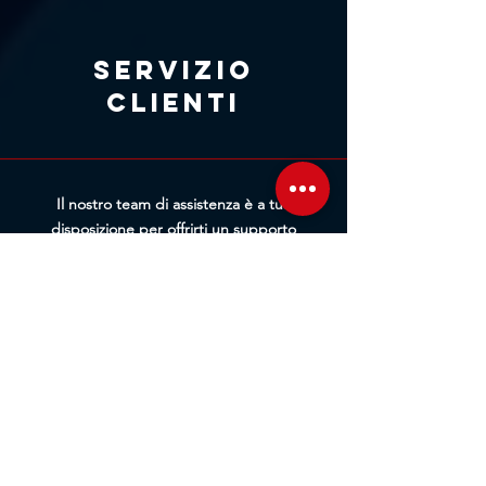
Annullamento Ordine. Più
rapidamente riceveremo la tua
richiesta, maggiori saranno le
Servizio
possibilità di bloccare
clienti
l'elaborazione prima della
spedizione.
Il nostro team di assistenza è a tua
disposizione per offrirti un supporto
personalizzato e rispondere a ogni tua
domanda. Che tu abbia bisogno
d'informazioni sui prodotti, assistenza
tecnica o consigli d'acquisto, siamo pronti
ad aiutarti. Contattaci tramite chat, email o
telefono per un servizio rapido ed efficiente.
Ti guideremo passo passo in ogni fase, dalla
pre-vendita all'assistenza post-acquisto.