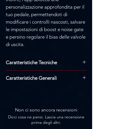
personalizzazione approfondita per il
tuo pedale, permettendoti di
modificare i controlli nascosti, salvare
le impostazioni di boost e noise gate
e persino regolare il bias delle valvole
di uscita.
Caratteristiche Tecniche
Requisiti di alimentazione: 9VDC
Caratteristiche Generali
isolato, centro-negativo, minimo 400
mA (venduto separatamente)
Utilizza l’amplificatore da 120 watt dei
Ingressi: 2 x ¼” TS (ingresso destro per
primi anni '90 che ha definito nuovi
connessioni stereo e modalità a 4 cavi)
generi di metal moderno.
Uscite: 2 x ¼” TS (uscita destra per
Il potente motore dual-engine
Non ci sono ancora recensioni
connessioni stereo e modalità a 4 cavi)
dell’UAFX offre l'emulazione più
Dicci cosa ne pensi. Lascia una recensione
USB Type-C per aggiornamenti tramite
autentica di questo amplificatore mai
prima degli altri.
computer
inserita in uno stompbox.