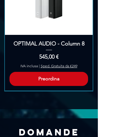
OPTIMAL AUDIO - Column 8
Prezzo
545,00 €
IVA inclusa
|
Sped. Gratuita da €249
Preordina
Pre-Ordina
Domande