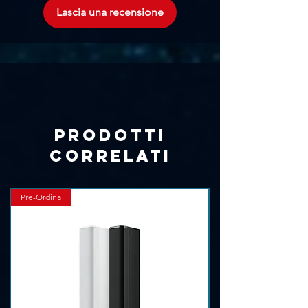
Profondità: 12,07 cm
originale del 1176
Lascia una recensione
Peso: 295g
La manopola Ratio include la modalità
"all buttons in" per ottenere texture
grintose e schiacciate.
Modalità di compressione in parallelo,
true bypass/buffered
Prodotti
correlati
Pre-Ordina