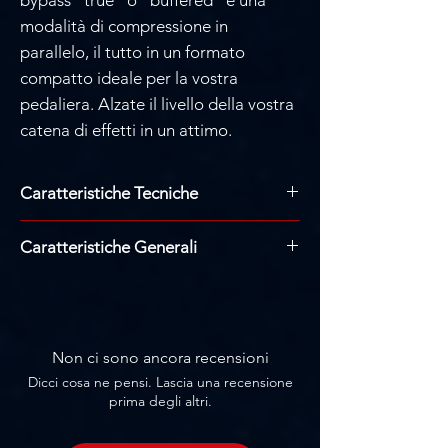
modalità di compressione in
parallelo, il tutto in un formato
compatto ideale per la vostra
pedaliera. Alzate il livello della vostra
catena di effetti in un attimo.
Caratteristiche Tecniche
Requisiti di alimentazione: 9VDC
Caratteristiche Generali
isolati, centro-negativo, 250mA
minimo (alimentazione venduta
Emulazione autentica del processore di
separatamente)
dinamica 1176LN in uno stompbox
Ingressi: 1 x 1/4" TS sbilanciato
compatto
Uscite: 1 x 1/4" TS sbilanciato
Tre modalità di compressione: Single,
Non ci sono ancora recensioni
USB Type-C per gli aggiornamenti
Dual e Sustain per ottenere effetti
Dicci cosa ne pensi. Lascia una recensione
tramite computer
classici di compressione per chitarra.
prima degli altri.
Altezza: 5,81 cm
Impostazioni di ingresso, uscita,
Larghezza: 6,55 cm
attacco e rilascio fedeli all'hardware