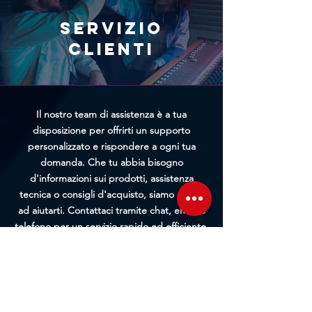
rapidamente riceveremo la tua
richiesta, maggiori saranno le
Servizio
possibilità di bloccare
clienti
l'elaborazione prima della
spedizione.
Il nostro team di assistenza è a tua
disposizione per offrirti un supporto
personalizzato e rispondere a ogni tua
domanda. Che tu abbia bisogno
d'informazioni sui prodotti, assistenza
tecnica o consigli d'acquisto, siamo pronti
ad aiutarti. Contattaci tramite chat, email o
telefono per un servizio rapido ed efficiente.
Ti guideremo passo passo in ogni fase, dalla
pre-vendita all'assistenza post-acquisto.
Contattaci