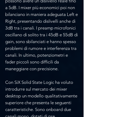
possono avere un dislivello reale fino
a 5dB. I mixer più economici poi non
bilanciano in maniera adeguata Left e
Right, presentando dislivelli anche di
3dB tra i canali. I preamp microfonici
oscillano di solito tra i 45dB e 55dB di
gain, sono sbilanciati e hanno spesso
problemi di rumore e interferenza tra
canali. In ultimo, potenziometri e
fader piccoli sono difficili da
maneggiare con precisione.
Con SiX Solid State Logic ha voluto
introdurre sul mercato dei mixer
desktop un modello qualitativamente
superiore che presenta le seguenti
caratteristiche. Sono onboard due
canali mono, dotati di pre