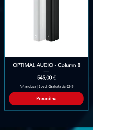
OPTIMAL AUDIO - Column 8
Prezzo
545,00 €
IVA inclusa
|
Sped. Gratuita da €249
Preordina
Pre-Ordina