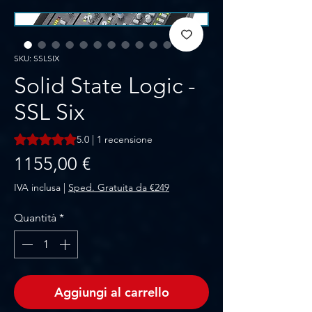
SKU: SSLSIX
Solid State Logic -
SSL Six
Sulla base di 1 recensione, la valutazione è 5.0 su cinque st
5.0 | 1 recensione
Prezzo
1155,00 €
IVA inclusa
|
Sped. Gratuita da €249
Quantità
*
Aggiungi al carrello