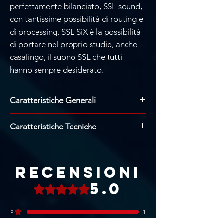
perfettamente bilanciato, SSL sound,
con tantissime possibilità di routing e
di processing. SSL SiX è la possibilità
di portare nel proprio studio, anche
casalingo, il suono SSL che tutti
hanno sempre desiderato.
Caratteristiche Generali
Una console professionale compatta
Caratteristiche Tecniche
per l'utilizzo in studio, in post-
produzione, sui palchi e per il
Ideale per piccoli set-up di
podcasting
registrazione professionale, podcast e
Benchmark SuperAnalogue™ audio
post-produzione
Recensioni
performance
2 canali di registrazione con 2
Rumore di fondo e distorsioni ultra-
5.0
Valutazione 5 stelle su 5.
preamplificatori microfonici
basse - suono limpido
SuperAnalogueTM (66 dB di Gain)
Percorso di registrazione di livello
Filtro 75Hz High Pass
5
1
assoluto: due preamplificatori