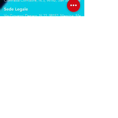
Contrada Corridore, N.3, 98162, San Saba, Me
Sede Legale
Via Giovanni Denaro, N.22, 98152, Messina, Me
Trovaci sulla mappa
Seguici sui social
Servizi
Noleggio breve e lungo termine
Progettazione ed installazione
Studio di registrazione
Service audio-video-luci