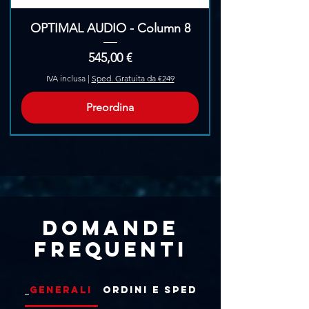
OPTIMAL AUDIO - Column 8
Prezzo
545,00 €
IVA inclusa
|
Sped. Gratuita da €249
Preordina
Pre-Ordina
Domande
frequenti
Generali
Ordini e Spedizioni