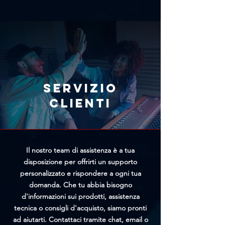
nostra live chat. Includi il link del
errore, ti consigliamo di richiedere
prodotto con il prezzo più basso e
immediatamente l'annullamento
il team di Trittico cercherà di
tramite l'apposito modulo
offrirti un prezzo personalizzato
presente nella pagina
più vantaggioso.
Annullamento Ordine. Più
rapidamente riceveremo la tua
richiesta, maggiori saranno le
Servizio
possibilità di bloccare
clienti
l'elaborazione prima della
spedizione.
Il nostro team di assistenza è a tua
disposizione per offrirti un supporto
personalizzato e rispondere a ogni tua
domanda. Che tu abbia bisogno
d'informazioni sui prodotti, assistenza
tecnica o consigli d'acquisto, siamo pronti
ad aiutarti. Contattaci tramite chat, email o