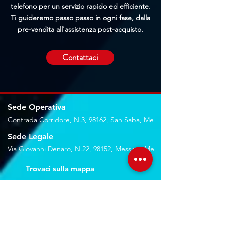
telefono per un servizio rapido ed efficiente.
Ti guideremo passo passo in ogni fase, dalla
pre-vendita all'assistenza post-acquisto.
Contattaci
Sede Operativa
Contrada Corridore, N.3, 98162, San Saba, Me
Sede Legale
Via Giovanni Denaro, N.22, 98152, Messina, Me
Trovaci sulla mappa
Seguici sui social