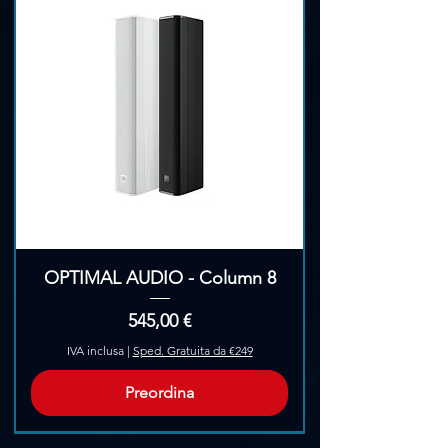
OPTIMAL AUDIO - Column 8
Prezzo
545,00 €
IVA inclusa
|
Sped. Gratuita da €249
Preordina
Pre-Ordina