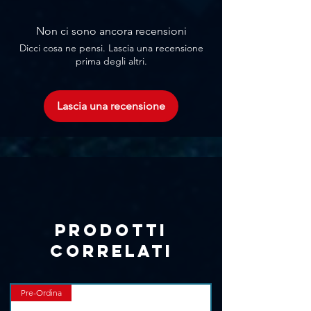
Γ
Alimentazione: 24 - 30V DC
Pressione max in ingresso: 1 - 5 BAR
Non ci sono ancora recensioni
Gittata: 5 m
Dicci cosa ne pensi. Lascia una recensione
prima degli altri.
Lascia una recensione
Prodotti
correlati
Pre-Ordina