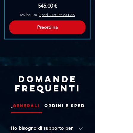
Prezzo
545,00 €
IVA inclusa
|
Sped. Gratuita da €249
Preordina
Pre-Ordina
Domande
frequenti
Generali
Ordini e Spedizioni
Ho bisogno di supporto per