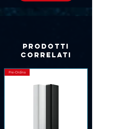
Γ
230 V
Sistemi di protezione completi
LED di segnale e limitatore di clip
Visita il sito del produttore
Prodotti
correlati
Pre-Ordina