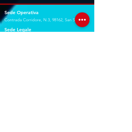
Sede Operativa
Contrada Corridore, N.3, 98162, San Saba, Me
Sede Legale
Via Giovanni Denaro, N.22, 98152, Messina, Me
Trovaci sulla mappa
Seguici sui social
Servizi
Noleggio breve e lungo termine
Progettazione ed installazione
Studio di registrazione
Service audio-video-luci