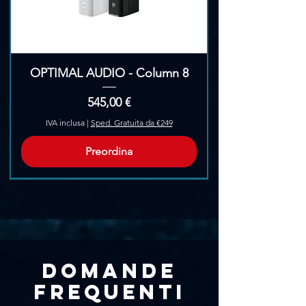
OPTIMAL AUDIO - Column 8
Prezzo
545,00 €
IVA inclusa
|
Sped. Gratuita da €249
Preordina
Pre-Ordina
Domande
frequenti