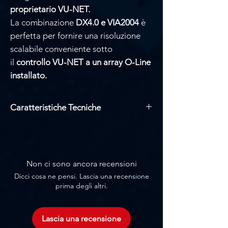
proprietario VU-NET.
La combinazione
DX4.0 e VIA2004
è
perfetta per fornire una risoluzione
scalabile conveniente sotto
il
controllo VU-NET a un array O-Line
installato.
Caratteristiche Tecniche
4 Canali
250 watt 8 ohm
Potenza totale erogata 2000 Watt
Altezza rack 2U
Non ci sono ancora recensioni
Alimentatore a commutazione
Dicci cosa ne pensi. Lascia una recensione
Ventola di raffreddamento a velocità
prima degli altri.
variabile con flusso d'aria dalla parte
anteriore a quella posteriore
Funzionamento tramite rete globale,
Lascia una recensione
rilevamento automatico da 115 V a