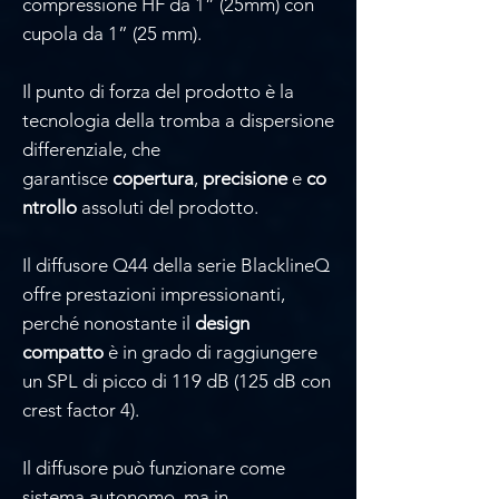
compressione HF da 1” (25mm) con
cupola da 1” (25 mm).
Il punto di forza del prodotto è la
tecnologia della tromba a dispersione
differenziale, che
garantisce
copertura
,
precisione
e
co
ntrollo
assoluti del prodotto.
Il diffusore Q44 della serie BlacklineQ
offre prestazioni impressionanti,
perché nonostante il
design
compatto
è in grado di raggiungere
un SPL di picco di 119 dB (125 dB con
crest factor 4).
Il diffusore può funzionare come
sistema autonomo, ma in