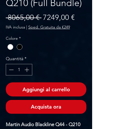
Q210 (Full Bundle)
Prezzo regolare
Prezzo scontato
 8065,00 € 
7249,00 €
IVA inclusa
|
Sped. Gratuita da €249
Colore
*
Quantità
*
Aggiungi al carrello
Acquista ora
Martin Audio Blackline Q44 - Q210