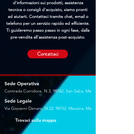
nuovo attacco XLR
d'informazioni sui prodotti, assistenza
tecnica o consigli d'acquisto, siamo pronti
- Schiuma raffinata per protezione dal
ad aiutarti. Contattaci tramite chat, email o
vento e finitura a collo d'oca meno
telefono per un servizio rapido ed efficiente.
riflettente
Ti guideremo passo passo in ogni fase, dalla
pre-vendita all'assistenza post-acquisto.
Contattaci
Sede Operativa
Contrada Corridore, N.3, 98162, San Saba, Me
Sede Legale
Via Giovanni Denaro, N.22, 98152, Messina, Me
Trovaci sulla mappa