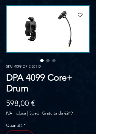
SKU: 4099-DP-2-201-D
DPA 4099 Core+
Drum
Prezzo
598,00 €
IVA inclusa
|
Sped. Gratuita da €249
Quantità
*