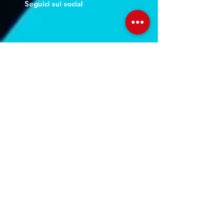
Seguici sui social
Servizi
Noleggio breve e lungo termine
Progettazione ed installazione
Studio di registrazione
Service audio-video-luci
Orari Studio
Lun - Ven:
10.00 - 22.00
Sab:
11.00 - 22.30
Dom: Su prenotazione