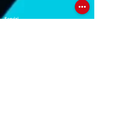
Servizi
Noleggio breve e lungo termine
Progettazione ed installazione
Studio di registrazione
Service audio-video-luci
Orari Studio
Lun - Ven:
10.00 - 22.00
Sab:
11.00 - 22.30
Dom: Su prenotazione
Orari Negozio