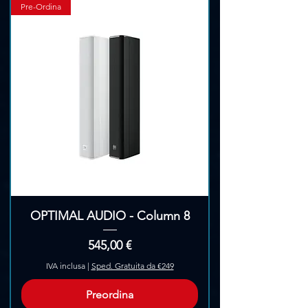
Γ
Pre-Ordina
OPTIMAL AUDIO - Column 8
Prezzo
545,00 €
IVA inclusa
|
Sped. Gratuita da €249
Preordina