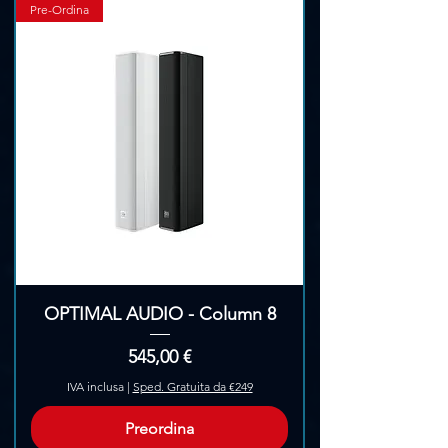
Γ
Pre-Ordina
OPTIMAL AUDIO - Column 8
Prezzo
545,00 €
IVA inclusa
|
Sped. Gratuita da €249
Preordina