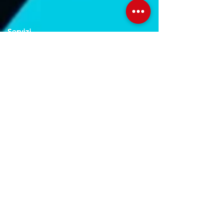
Servizi
Noleggio breve e lungo termine
Progettazione ed installazione
Studio di registrazione
Service audio-video-luci
Orari Studio
Lun - Ven:
10.00 - 22.00
Sab:
11.00 - 22.30
Dom: Su prenotazione
Orari Negozio