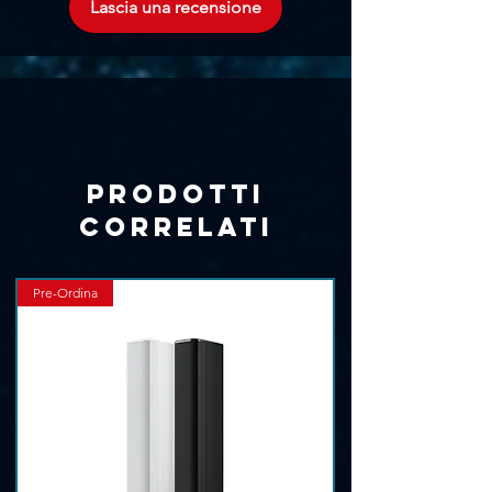
Γ
Lascia una recensione
sospensione con filettatura M10.
Quattro punti di montaggio filettati
standard VESA75/VESA100 sul retro del
cabinet forniscono un punto di
fissaggio sicuro per le staffe di
montaggio DAS. Il cabinet viene
fornito con una staffa di montaggio a
Prodotti
U.
correlati
Pre-Ordina