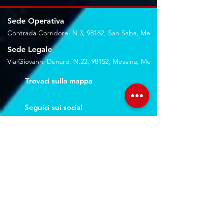
Sede Operativa
Contrada Corridore, N.3, 98162, San Saba, Me
Sede Legale
Via Giovanni Denaro, N.22, 98152, Messina, Me
Trovaci sulla mappa
Seguici sui social
Servizi
Noleggio breve e lungo termine
Progettazione ed installazione
Studio di registrazione
Service audio-video-luci