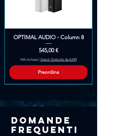
OPTIMAL AUDIO - Column 8
Prezzo
545,00 €
IVA inclusa
|
Sped. Gratuita da €249
Preordina
Pre-Ordina
Domande
frequenti