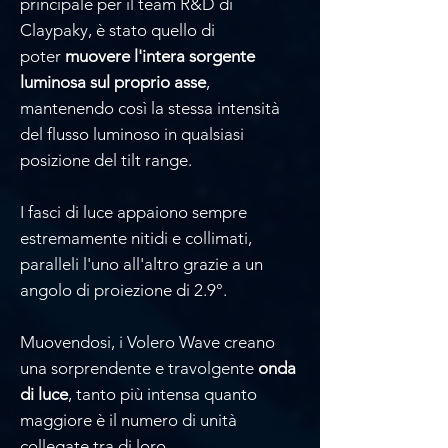
principale per il team R&D di
Claypaky, è stato quello di
poter
muovere l'intera sorgente
luminosa sul proprio asse
,
mantenendo così la stessa intensità
del flusso luminoso in qualsiasi
posizione del tilt range.
I fasci di luce appaiono sempre
estremamente nitidi e collimati,
paralleli l'uno all'altro grazie a un
angolo di proiezione di 2.9°.
Muovendosi, i Volero Wave creano
una sorprendente e travolgente
onda
di luce
, tanto più intensa quanto
maggiore è il numero di unità
collegate tra di loro.