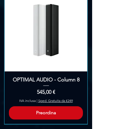
OPTIMAL AUDIO - Column 8
Prezzo
545,00 €
IVA inclusa
|
Sped. Gratuita da €249
Preordina
Pre-Ordina