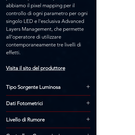
Γ
abbiamo il pixel mapping per il
controllo di ogni parametro per ogni
singolo LED e l'esclusiva Advanced
Layers Management, che permette
all'operatore di utilizzare
contemporaneamente tre livelli di
effetti.
Visita il sito del produttore
Tipo Sorgente Luminosa
8 motori LED RGBW da 40 W ciascuno
Dati Fotometrici
Temperatura colore LED: 8600K
Aspettativa di vita del LED: 50000 ore
Zoom: 2,9° (apertura fissa)
L70*
Livello di Rumore
292 lumen (pixel singolo - sfera
*Può variare a seconda di vari fattori,
integratrice)
Modalità standard: 41,8 dBA
come il tipo di utilizzo e l'ambiente
Lenti frontali (8 ciascuna): 86 x 114 mm