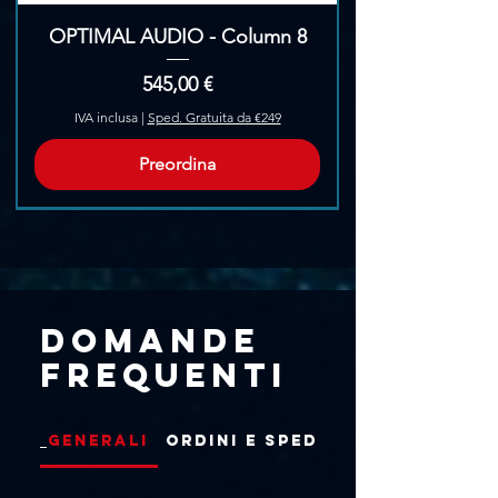
OPTIMAL AUDIO - Column 8
Prezzo
545,00 €
IVA inclusa
|
Sped. Gratuita da €249
Preordina
Pre-Ordina
Domande
frequenti
Generali
Ordini e Spedizioni