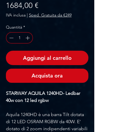
Prezzo
1684,00 €
IVA inclusa
|
Sped. Gratuita da €249
Quantità
*
Aggiungi al carrello
Acquista ora
STARWAY AQUILA 1240HD- Ledbar
40w con 12 led rgbw
Aquila 1240HD è una barra Tilt dotata
di 12 LED OSRAM RGBW da 40W. E'
dotato di 2 zoom indipendenti variabili