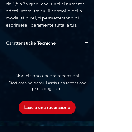
da 4,5 a 35 gradi che, uniti ai numerosi
effetti interni tra cui il controllo della
modalità pixel, ti permetteranno di
esprimere liberamente tutta la tua
creatività per effetti originali e di
grande effetto.
Caratteristiche Tecniche
LED : 12 LED OSRAM 40W RGBW
Flusso luminoso: 5.260 lumen
Lux@3m: 11.446 lux @4,58°
2 obiettivi zoom indipendenti 4,5° - 35
Non ci sono ancora recensioni
Pattern da pixel a pixel
Dicci cosa ne pensi. Lascia una recensione
Dimmer Strobo a 16 bit
prima degli altri.
DMX Canali: 20/61
Connessione DMX: XLR 5 In/Out
Dimensioni (lxpxh): 1000 x 100 x 300
Lascia una recensione
mm
Peso: 14 kg
Consumo: 550 W