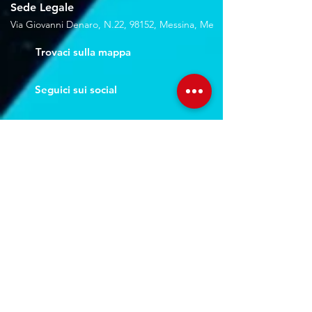
Sede Legale
Via Giovanni Denaro, N.22, 98152, Messina, Me
Trovaci sulla mappa
Seguici sui social
Servizi
Noleggio breve e lungo termine
Progettazione ed installazione
Studio di registrazione
Service audio-video-luci