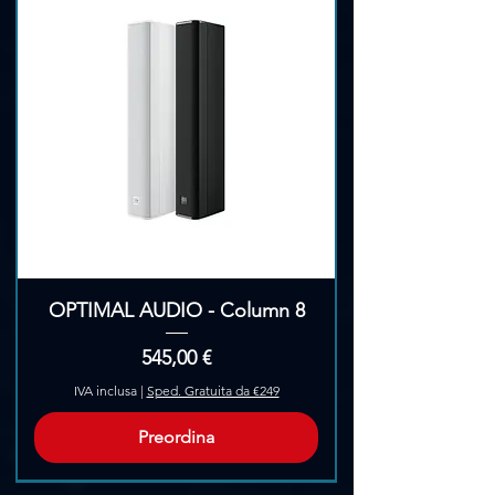
OPTIMAL AUDIO - Column 8
Prezzo
545,00 €
IVA inclusa
|
Sped. Gratuita da €249
Preordina