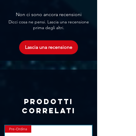
Blocco meccanico della padella per
trasporto e manutenzione sicuri
Non ci sono ancora recensioni
Trave:
Zoom motorizzato
Dicci cosa ne pensi. Lascia una recensione
Dimmer/Otturatore:
prima degli altri.
Dimmer elettronico ad alta
risoluzione, 16 bit, 5 curve
Stroboscopio elettronico da 1 a 25
Lascia una recensione
f/sec
Otturatore elettronico ad alta
velocità e stroboscopio
Prodotti
correlati
Pre-Ordina