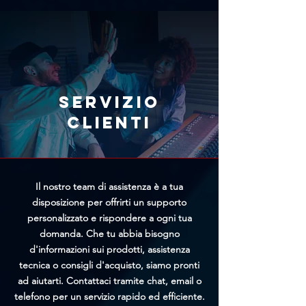
immediatamente l'annullamento
il team di Trittico cercherà di
tramite l'apposito modulo
offrirti un prezzo personalizzato
presente nella pagina
più vantaggioso.
Annullamento Ordine. Più
rapidamente riceveremo la tua
richiesta, maggiori saranno le
Servizio
possibilità di bloccare
clienti
l'elaborazione prima della
spedizione.
Il nostro team di assistenza è a tua
disposizione per offrirti un supporto
personalizzato e rispondere a ogni tua
domanda. Che tu abbia bisogno
d'informazioni sui prodotti, assistenza
tecnica o consigli d'acquisto, siamo pronti
ad aiutarti. Contattaci tramite chat, email o
telefono per un servizio rapido ed efficiente.