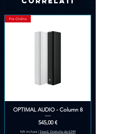
Γ
correlati
Pre-Ordina
OPTIMAL AUDIO - Column 8
Prezzo
545,00 €
IVA inclusa
|
Sped. Gratuita da €249