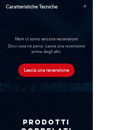
Caratteristiche Tecniche
Realizzata in alluminio anodizzato
Robusta in legno di betulla multistrato
Profili in alluminio
Agganci rapidi per unione di più
Non ci sono ancora recensioni
moduli
Dicci cosa ne pensi. Lascia una recensione
Portata 800Kg/m2
prima degli altri.
Blocchi di sicurezza per ancoraggio
delle basi telescopiche
Basi telescopiche NON INCLUSE
Lascia una recensione
Peso 11,8 Kg
Prodotti