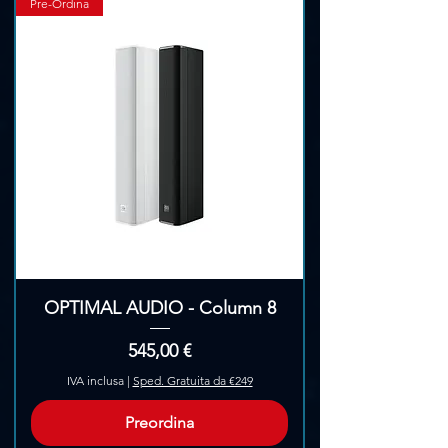
Pre-Ordina
OPTIMAL AUDIO - Column 8
Prezzo
545,00 €
IVA inclusa
|
Sped. Gratuita da €249
Preordina