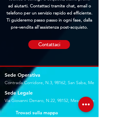
ad aiutarti. Contattaci tramite chat, email o
telefono per un servizio rapido ed efficiente.
Ti guideremo passo passo in ogni fase, dalla
pre-vendita all'assistenza post-acquisto.
Contattaci
Sede Operativa
Contrada Corridore, N.3, 98162, San Saba, Me
Sede Legale
Via Giovanni Denaro, N.22, 98152, Messina, Me
Trovaci sulla mappa
Seguici sui social