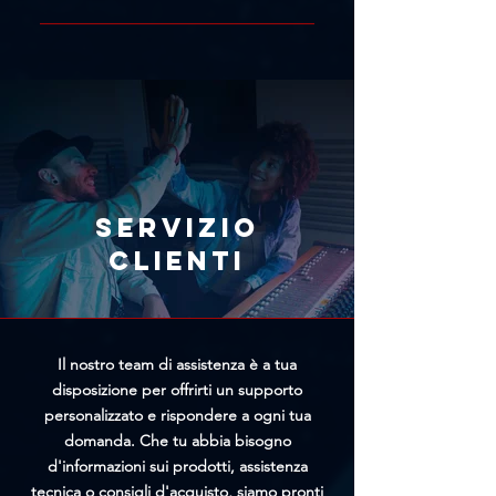
Contatti oppure attraverso la
Se hai concluso un acquisto per
nostra live chat. Includi il link del
errore, ti consigliamo di richiedere
prodotto con il prezzo più basso e
immediatamente l'annullamento
il team di Trittico cercherà di
tramite l'apposito modulo
offrirti un prezzo personalizzato
presente nella pagina
più vantaggioso.
Annullamento Ordine. Più
rapidamente riceveremo la tua
richiesta, maggiori saranno le
Servizio
possibilità di bloccare
clienti
l'elaborazione prima della
spedizione.
Il nostro team di assistenza è a tua
disposizione per offrirti un supporto
personalizzato e rispondere a ogni tua
domanda. Che tu abbia bisogno
d'informazioni sui prodotti, assistenza
tecnica o consigli d'acquisto, siamo pronti