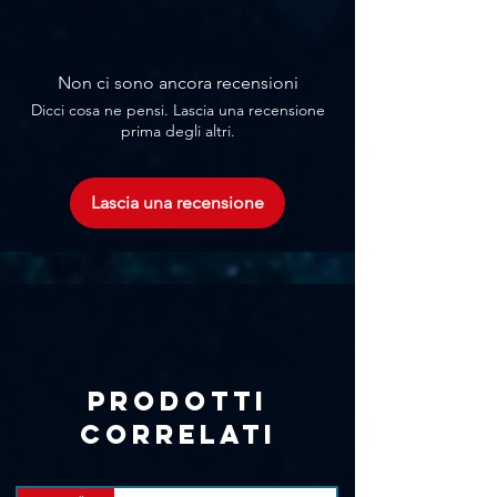
Γ
Potenza: 60W
Uscite speaker: 1 zona di uscita, 100V
or 70V & 4 Ohm-8 Ohm-16 Ohm
Ingressi: 3 x Mic, 4 x Line
Non ci sono ancora recensioni
Risposta in frequenza: 60Hz-
Dicci cosa ne pensi. Lascia una recensione
15kHz(±3dB)
prima degli altri.
Protezioni: Corto clircuito, clip,
sovraccarico, e protezione contro l’alta
temperatura
Lascia una recensione
Alimentazione: AC230V; 50-60Hz
Alimentazione phantom
Telecomando incluso
Dimensioni (L x A x P): 485 x 91 x 27
mm
Peso: 7.0Kg
Prodotti
correlati