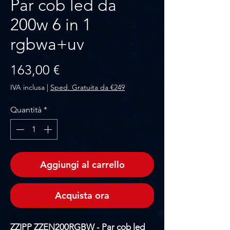
Par cob led da
200w 6 in 1
rgbwa+uv
Prezzo
163,00 €
IVA inclusa
|
Sped. Gratuita da €249
Quantità
*
Aggiungi al carrello
Acquista ora
ZZIPP ZZEN200RGBW - Par cob led