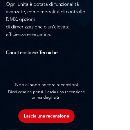
Ogni unità è dotata di funzionalità
avanzate, come modalità di controllo
DMX, opzioni
di dimerizzazione e un’elevata
efficienza energetica.
Caratteristiche Tecniche
Sorgente luminosa RGBW: COB LED
200W
Angolo di emissione: 30°
Modalità di controllo: DMX512,
Non ci sono ancora recensioni
master-slave, esecuzione automatica,
Dicci cosa ne pensi. Lascia una recensione
Sound
prima degli altri.
Numero di canali: 4/8 CH
Grado IP: IP20
Assorbimento totale: 220W
Lascia una recensione
Display: 7 SEG
Dimensioni: 360 x 250 x 250 mm