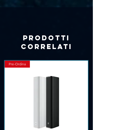
Γ
Peso netto: 4,1 Kg
Accessori: Alette paraluce
Prodotti
correlati
Pre-Ordina