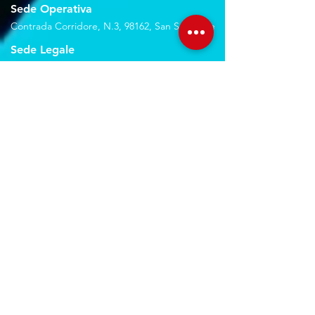
Sede Operativa
Contrada Corridore, N.3, 98162, San Saba, Me
Sede Legale
Via Giovanni Denaro, N.22, 98152, Messina, Me
Trovaci sulla mappa
Seguici sui social
Servizi
Noleggio breve e lungo termine
Progettazione ed installazione
Studio di registrazione
Service audio-video-luci