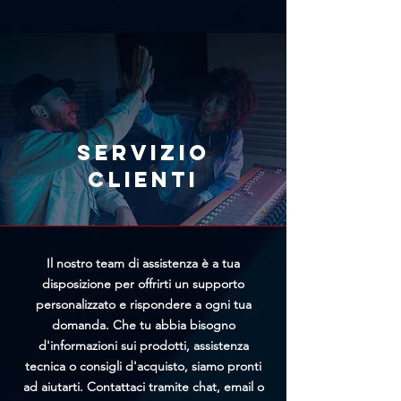
errore, ti consigliamo di richiedere
prodotto con il prezzo più basso e
immediatamente l'annullamento
il team di Trittico cercherà di
tramite l'apposito modulo
offrirti un prezzo personalizzato
presente nella pagina
più vantaggioso.
Annullamento Ordine. Più
rapidamente riceveremo la tua
richiesta, maggiori saranno le
Servizio
possibilità di bloccare
clienti
l'elaborazione prima della
spedizione.
Il nostro team di assistenza è a tua
disposizione per offrirti un supporto
personalizzato e rispondere a ogni tua
domanda. Che tu abbia bisogno
d'informazioni sui prodotti, assistenza
tecnica o consigli d'acquisto, siamo pronti
ad aiutarti. Contattaci tramite chat, email o