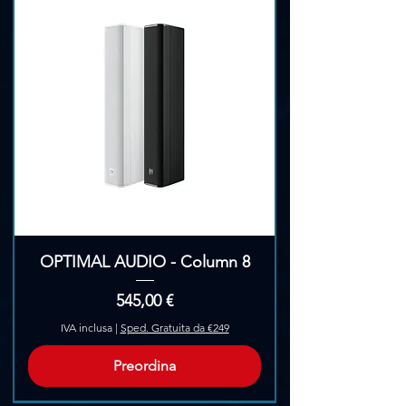
OPTIMAL AUDIO - Column 8
Prezzo
545,00 €
IVA inclusa
|
Sped. Gratuita da €249
Preordina