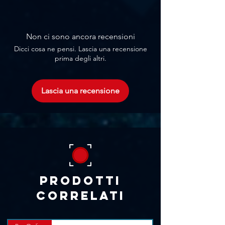
Canali: 50 X 4 UHF;
Range di freq.: 515-565 MHz;
Display: LCD con indicazione di
Non ci sono ancora recensioni
frequenza;
Dicci cosa ne pensi. Lascia una recensione
Squelch: Si;
prima degli altri.
Tecnologia: ACT/IR SYNC;
Risposta in frequenza: 50 - 18000Hz;
Potenza RF: <30 mW;
Lascia una recensione
Larghezza di banda: 50 MHz;
Sensibilità: >60dB;
Finestra di invio IR;
Ingresso CC: CC 12 V, 800 mA;
Uscita sbilanciata da 6,35 mm;
Uscita bilanciata mista XLR;
Uscita bilanciata indipendente XLR;
Antenna;
Prodotti
Dimensioni (L x A x P): 480 x 63 x 180
correlati
mm;
Peso: 2,3 Kg