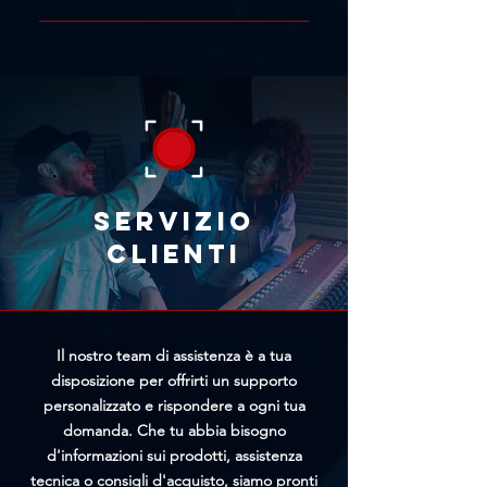
Contatti oppure attraverso la
Se hai concluso un acquisto per
nostra live chat. Includi il link del
errore, ti consigliamo di richiedere
prodotto con il prezzo più basso e
immediatamente l'annullamento
il team di Trittico cercherà di
tramite l'apposito modulo
offrirti un prezzo personalizzato
presente nella pagina
più vantaggioso.
Annullamento Ordine. Più
rapidamente riceveremo la tua
richiesta, maggiori saranno le
Servizio
possibilità di bloccare
clienti
l'elaborazione prima della
spedizione.
Il nostro team di assistenza è a tua
disposizione per offrirti un supporto
personalizzato e rispondere a ogni tua
domanda. Che tu abbia bisogno
d'informazioni sui prodotti, assistenza
tecnica o consigli d'acquisto, siamo pronti