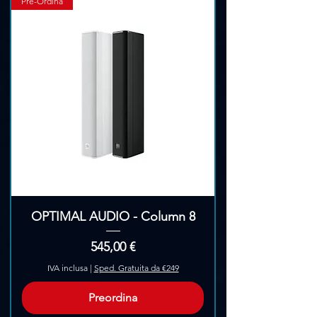
Pre-Ordina
OPTIMAL AUDIO - Column 8
Prezzo
545,00 €
IVA inclusa
|
Sped. Gratuita da €249
Preordina