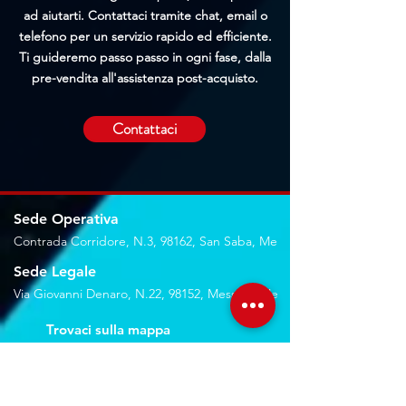
ad aiutarti. Contattaci tramite chat, email o
telefono per un servizio rapido ed efficiente.
Ti guideremo passo passo in ogni fase, dalla
pre-vendita all'assistenza post-acquisto.
Contattaci
Sede Operativa
Contrada Corridore, N.3, 98162, San Saba, Me
Sede Legale
Via Giovanni Denaro, N.22, 98152, Messina, Me
Trovaci sulla mappa
Seguici sui social