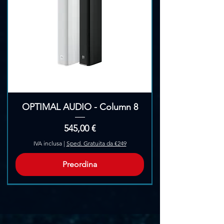
Γ
OPTIMAL AUDIO - Column 8
Prezzo
545,00 €
IVA inclusa
|
Sped. Gratuita da €249
Preordina
Pre-Ordina