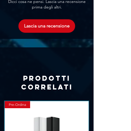
Dicci cosa ne pensi. Lascia una recensione
Schermatura spiralata in rame
prima degli altri.
Guaina extraflessibile in PVC
Impedenza nominale 110Ω
Resistenza dei conduttori 80Ω/Km
Lascia una recensione
Capacità dei conduttori 78pf/m
Temperature di esercizio -20°C/+70°C
Prodotti
correlati
Pre-Ordina