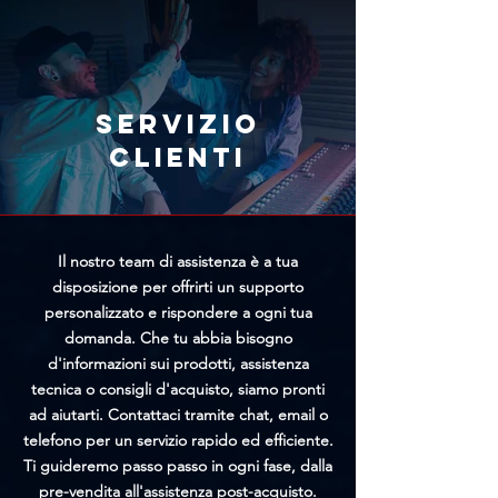
tramite l'apposito modulo
offrirti un prezzo personalizzato
presente nella pagina
più vantaggioso.
Annullamento Ordine. Più
rapidamente riceveremo la tua
richiesta, maggiori saranno le
Servizio
possibilità di bloccare
clienti
l'elaborazione prima della
spedizione.
Il nostro team di assistenza è a tua
disposizione per offrirti un supporto
personalizzato e rispondere a ogni tua
domanda. Che tu abbia bisogno
d'informazioni sui prodotti, assistenza
tecnica o consigli d'acquisto, siamo pronti
ad aiutarti. Contattaci tramite chat, email o
telefono per un servizio rapido ed efficiente.
Ti guideremo passo passo in ogni fase, dalla
pre-vendita all'assistenza post-acquisto.