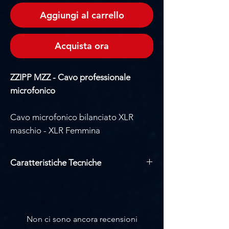
Aggiungi al carrello
Acquista ora
ZZIPP MZZ - Cavo professionale
microfonico
Cavo microfonico bilanciato XLR
maschio - XLR Femmina
Caratteristiche Tecniche
Cavo audio bilanciato
Low noise HQ
Lunghezza 10m 2x0.9mm2
Diametro: 6mm
Non ci sono ancora recensioni
Cavo sbilanciato professionale