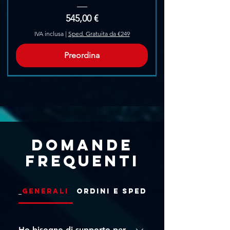
Prezzo
545,00 €
IVA inclusa
|
Sped. Gratuita da €249
Preordina
Pre-Ordina
Domande
frequenti
Generali
Ordini e Spedizioni
Ho bisogno di supporto per