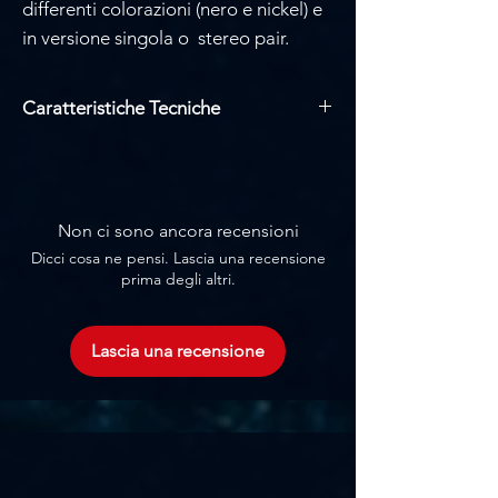
Γ
differenti colorazioni (nero e nickel) e
in versione singola o stereo pair.
Caratteristiche Tecniche
Caratteristica: cardioide
Gamma dinamica: 107 dB(a) (iec651)
Rapporto segnale/rumore: 78 dB(a)
Livello di pressione sonora: 123/133
Non ci sono ancora recensioni
dB a 1 kHz, 0,5% thd, 0/-10 dB
Dicci cosa ne pensi. Lascia una recensione
Risposta in frequenza: 20 - 20000 Hz
prima degli altri.
0 dB o -10 dB attenuazione
Trasformatore CineMag
Peso: 122 gr
Lascia una recensione
Colore: nero
Include microfono, supporto antiurto,
protezione antipop, supporto per
microfono, custodia per il trasporto