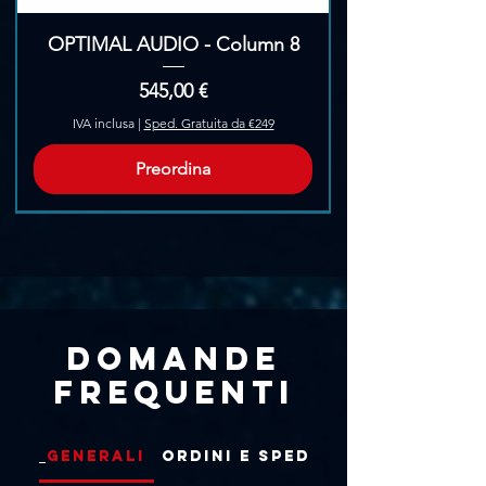
OPTIMAL AUDIO - Column 8
Prezzo
545,00 €
IVA inclusa
|
Sped. Gratuita da €249
Preordina
Pre-Ordina
Domande
frequenti
Generali
Ordini e Spedizioni