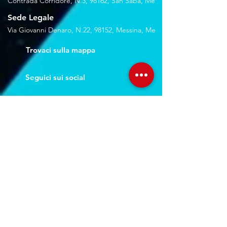
Contrada Corridore, N.3, 98162, San Saba, Me
Sede Legale
Via Giovanni Denaro, N.22, 98152, Messina, Me
Trovaci sulla mappa
Seguici sui social
Servizi
Noleggio breve e lungo termine
Progettazione ed installazione
Studio di registrazione
Service audio-video-luci