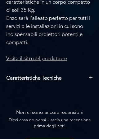
caratteristiche in un corpo compatto
di soli 35 Kg.
Enzo sarà l'alleato perfetto per tutti i
servizi o le installazioni in cui sono
indispensabili proiettori potenti e
compatti.
Visita il sito del produttore
Caratteristiche Tecniche
600W LED
TEMPERATURA DI COLORE: 6 900°K
FLUSSO LUMINOSO: 28 110 LUMEN
LUX@5M: 56.650 LUX@5.5
Non ci sono ancora recensioni
ZOOM: 5,5° - 45
Dicci cosa ne pensi. Lascia una recensione
CMY TRICROMATICO
prima degli altri.
CTO VARIABILE
RUOTA COLORI: 7 + APERTA