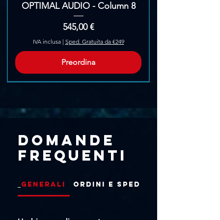
OPTIMAL AUDIO - Column 8
Prezzo
545,00 €
IVA inclusa
|
Sped. Gratuita da €249
Preordina
Pre-Ordina
Domande
frequenti
Generali
Ordini e Spedizioni