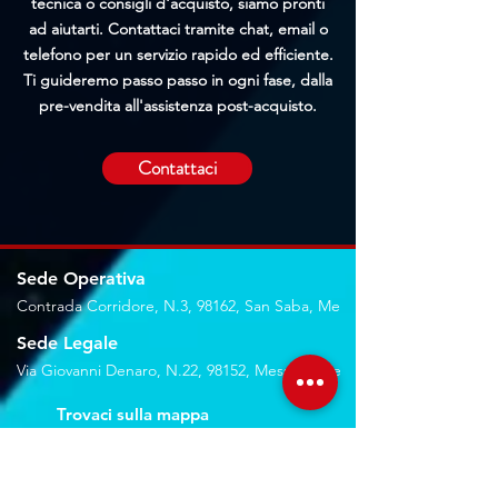
tecnica o consigli d'acquisto, siamo pronti
ad aiutarti. Contattaci tramite chat, email o
telefono per un servizio rapido ed efficiente.
Ti guideremo passo passo in ogni fase, dalla
pre-vendita all'assistenza post-acquisto.
Contattaci
Sede Operativa
Contrada Corridore, N.3, 98162, San Saba, Me
Sede Legale
Via Giovanni Denaro, N.22, 98152, Messina, Me
Trovaci sulla mappa
Seguici sui social