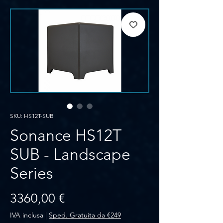
SKU: HS12T-SUB
Sonance HS12T
SUB - Landscape
Series
Prezzo
3360,00 €
IVA inclusa
|
Sped. Gratuita da €249