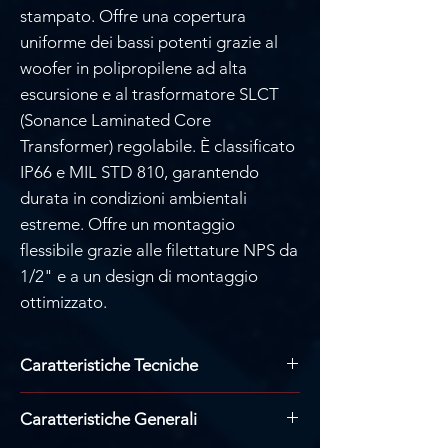
stampato. Offre una copertura
uniforme dei bassi potenti grazie al
woofer in polipropilene ad alta
escursione e al trasformatore SLCT
(Sonance Laminated Core
Transformer) regolabile. È classificato
IP66 e MIL STD 810, garantendo
durata in condizioni ambientali
estreme. Offre un montaggio
flessibile grazie alle filettature NPS da
1/2" e a un design di montaggio
ottimizzato.
Caratteristiche Tecniche
Woofer LF: Cono in polipropilene da
Caratteristiche Generali
12" (305 mm), bordo in gomma
Santoprene.