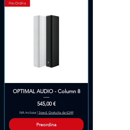
Pre-Ordina
OPTIMAL AUDIO - Column 8
Prezzo
545,00 €
IVA inclusa
|
Sped. Gratuita da €249
Preordina