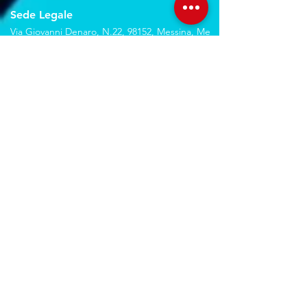
Sede Legale
Via Giovanni Denaro, N.22, 98152, Messina, Me
Trovaci sulla mappa
Seguici sui social
Servizi
Noleggio breve e lungo termine
Progettazione ed installazione
Studio di registrazione
Service audio-video-luci