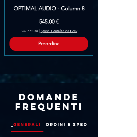
OPTIMAL AUDIO - Column 8
Prezzo
545,00 €
IVA inclusa
|
Sped. Gratuita da €249
Preordina
Pre-Ordina
Domande
frequenti
Generali
Ordini e Spedizioni