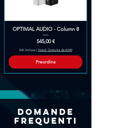
OPTIMAL AUDIO - Column 8
Prezzo
545,00 €
IVA inclusa
|
Sped. Gratuita da €249
Preordina
Pre-Ordina
Domande
frequenti