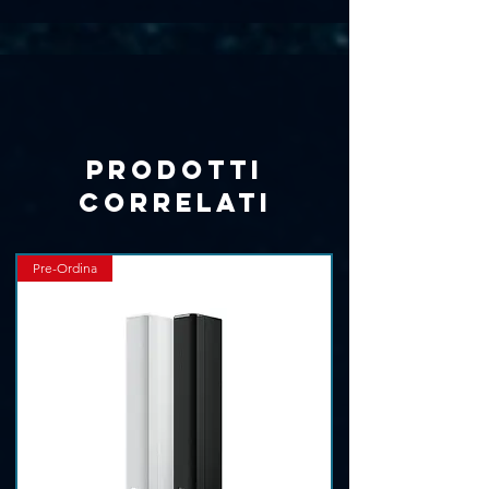
V
Dimensioni: 58 x 29 x 146 mm
Peso: 0,28 kg
incl. Supporto antiurto e custodia SH21
Prodotti
correlati
Pre-Ordina