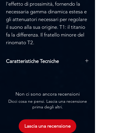
Γ
l'effetto di prossimità, fornendo la
necessaria gamma dinamica estesa e
gli attenuatori necessari per regolare
il suono alla sua origine. T1: il titanio
fa la differenza. Il fratello minore del
rinomato T2.
Caratteristiche Tecniche
Schema polare: cardioide
Risposta in frequenza: 20 Hz - 20 kHz
Sensibilità: 25 mV/Pa (-32 dBV)
Livello di rumore equivalente: 9 dB(A)
Non ci sono ancora recensioni
SPL massimo allo 0,5% THD:
Dicci cosa ne pensi. Lascia una recensione
137/147/157 dB SPL (attenuatore
prima degli altri.
0/10/20 dB)
Filtro taglia basso: commutabile a 40 /
80 Hz (6 dB/oct)
Lascia una recensione
Richiede alimentazione phantom a 48