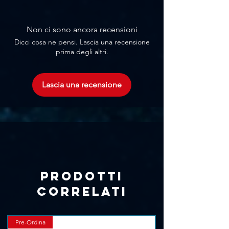
+48VDC per alimentazione phantom
Corrente Max: 2650mA totali (moduli
2400mA e 250mA per alimentazione
Non ci sono ancora recensioni
phantom)
Dicci cosa ne pensi. Lascia una recensione
Requisiti di alimentazione: 100-240V
prima degli altri.
CA, 50/60 Hz, 50 Watt
Peso: 5kg
Dimensioni: 482, x 190,5 x 139,7mm
Lascia una recensione
Prodotti
correlati
Pre-Ordina