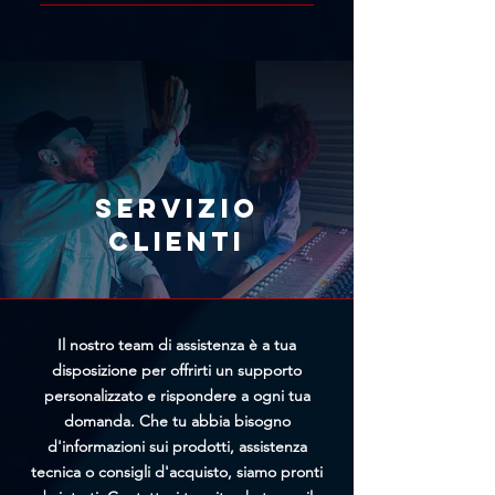
Se hai concluso un acquisto per
nostra live chat. Includi il link del
errore, ti consigliamo di richiedere
prodotto con il prezzo più basso e
immediatamente l'annullamento
il team di Trittico cercherà di
tramite l'apposito modulo
offrirti un prezzo personalizzato
presente nella pagina
più vantaggioso.
Annullamento Ordine. Più
rapidamente riceveremo la tua
richiesta, maggiori saranno le
Servizio
possibilità di bloccare
clienti
l'elaborazione prima della
spedizione.
Il nostro team di assistenza è a tua
disposizione per offrirti un supporto
personalizzato e rispondere a ogni tua
domanda. Che tu abbia bisogno
d'informazioni sui prodotti, assistenza
tecnica o consigli d'acquisto, siamo pronti