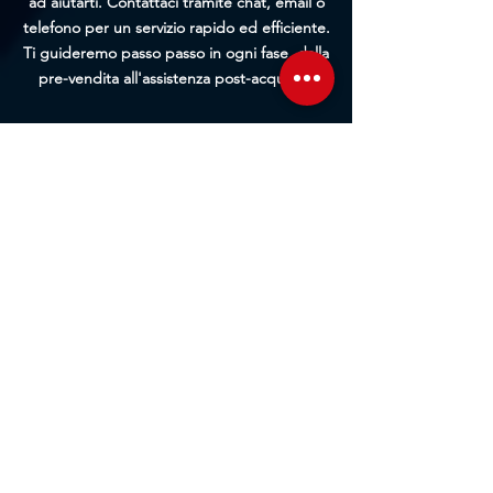
ad aiutarti. Contattaci tramite chat, email o
telefono per un servizio rapido ed efficiente.
Ti guideremo passo passo in ogni fase, dalla
pre-vendita all'assistenza post-acquisto.
Contattaci
Sede Operativa
Contrada Corridore, N.3, 98162, San Saba, Me
Sede Legale
Via Giovanni Denaro, N.22, 98152, Messina, Me
Trovaci sulla mappa
Seguici sui social