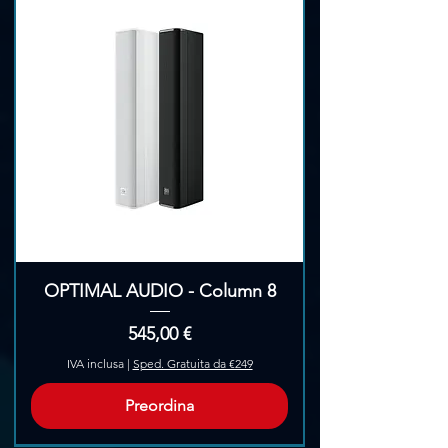
OPTIMAL AUDIO - Column 8
Prezzo
545,00 €
IVA inclusa
|
Sped. Gratuita da €249
Preordina