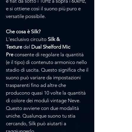
Γ
è flat da sotto i 10Hz a sopra i 60kHz,
e si ottiene così il suono più puro e
versatile possibile.
Che cosa è Silk?
L'esclusivo circuito
Silk &
Texture
del
Dual Shelford Mic
Pre
consente di regolare la quantità
(e il tipo) di contenuto armonico nello
stadio di uscita. Questo significa che il
suono può variare da impostazioni
trasparenti fino ad altre che
producono quasi 10 volte la quantità
di colore dei moduli vintage Neve.
Questo avviene con due modalità
uniche. Qualunque suono tu stia
cercando, Silk può aiutarti a
raggiungerlo.