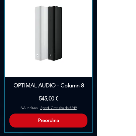
OPTIMAL AUDIO - Column 8
Prezzo
545,00 €
IVA inclusa
|
Sped. Gratuita da €249
Preordina