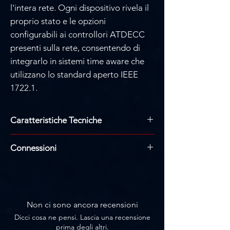
l'intera rete. Ogni dispositivo rivela il
proprio stato e le opzioni
configurabili ai controllori ATDECC
presenti sulla rete, consentendo di
integrarlo in sistemi time aware che
utilizzano lo standard aperto IEEE
1722.1.
Caratteristiche Tecniche
24 bit / 192 kHz
Connessioni
Progettazione di circuiti
completamente bilanciati
32 Uscite analogiche tramite 4
Rapporto segnale/rumore: 120 dBA
connettori Sub-D a 25 pin (fino a +24
Ampio display dei canali
dBu)
retroilluminato a tre colori con
2 interfacce AVB: RJ45
Non ci sono ancora recensioni
visualizzazione del picco/RMS
Ingresso e uscita MADI: BNC coassiale
Dicci cosa ne pensi. Lascia una recensione
Display da 2" con manopola rotante
(disponibile modulo ottico SFP
prima degli altri.
per il controllo completo del