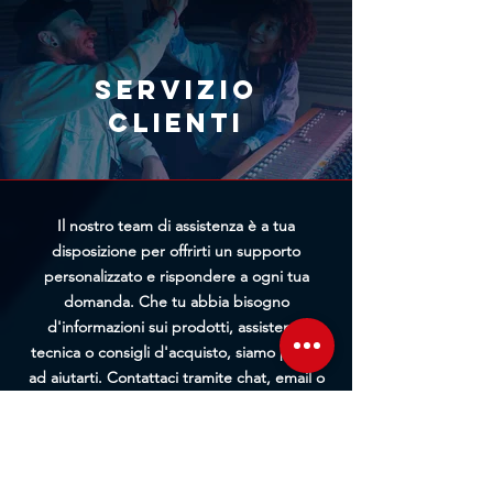
più vantaggioso.
Annullamento Ordine. Più
rapidamente riceveremo la tua
richiesta, maggiori saranno le
Servizio
possibilità di bloccare
clienti
l'elaborazione prima della
spedizione.
Il nostro team di assistenza è a tua
disposizione per offrirti un supporto
personalizzato e rispondere a ogni tua
domanda. Che tu abbia bisogno
d'informazioni sui prodotti, assistenza
tecnica o consigli d'acquisto, siamo pronti
ad aiutarti. Contattaci tramite chat, email o
telefono per un servizio rapido ed efficiente.
Ti guideremo passo passo in ogni fase, dalla
pre-vendita all'assistenza post-acquisto.