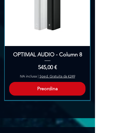
OPTIMAL AUDIO - Column 8
Prezzo
545,00 €
IVA inclusa
|
Sped. Gratuita da €249
Preordina
Pre-Ordina