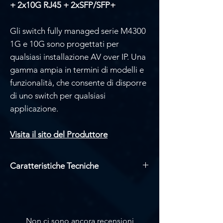
+ 2x10G RJ45 + 2xSFP/SFP+
Gli switch fully managed serie M4300
1G e 10G sono progettati per
qualsiasi installazione AV over IP. Una
gamma ampia in termini di modelli e
funzionalità, che consente di disporre
di uno switch per qualsiasi
applicazione.
Visita il sito del Produttore
Caratteristiche Tecniche
Specifiche hardware : Switch 48x1G
PoE+ Stackable Managed con
2x10GBASE-T e 2xSFP+ (550W PSU)
Numero d'ordine : GSM4352PA
Non ci sono ancora recensioni