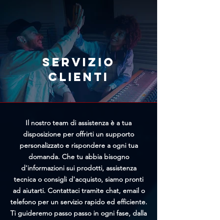
il team di Trittico cercherà di
tramite l'apposito modulo
offrirti un prezzo personalizzato
presente nella pagina
più vantaggioso.
Annullamento Ordine. Più
rapidamente riceveremo la tua
richiesta, maggiori saranno le
Servizio
possibilità di bloccare
clienti
l'elaborazione prima della
spedizione.
Il nostro team di assistenza è a tua
disposizione per offrirti un supporto
personalizzato e rispondere a ogni tua
domanda. Che tu abbia bisogno
d'informazioni sui prodotti, assistenza
tecnica o consigli d'acquisto, siamo pronti
ad aiutarti. Contattaci tramite chat, email o
telefono per un servizio rapido ed efficiente.
Ti guideremo passo passo in ogni fase, dalla