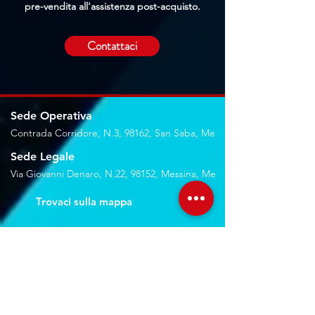
pre-vendita all'assistenza post-acquisto.
Contattaci
Sede Operativa
Contrada Corridore, N.3, 98162, San Saba, Me
Sede Legale
Via Giovanni Denaro, N.22, 98152, Messina, Me
Trovaci sulla mappa
Seguici sui social
Servizi