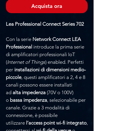
Acquista ora
Lea Professional Connect Series 702
Con la serie
Network
Connect
LEA
Professional
introduce la prima serie
di amplificatori professionali IoT
(
Internet of Things
) enabled. Perfetti
per
installazioni di dimensioni medio-
piccole
, questi amplificatori a 2, 4 e 8
canali possono essere installati
ad
alta impedenza
(70V o 100V)
o
bassa impedenza
, selezionabile per
canale. Grazie a 3 modalità di
connessione, è possibile
utilizzare
l’access point wi-fi integrato
,
connettersi al
wi-fi della venue
o