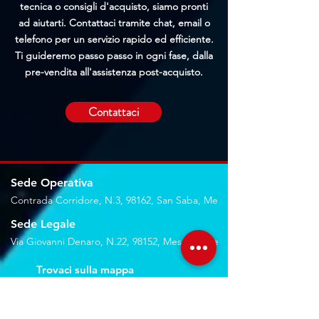
tecnica o consigli d'acquisto, siamo pronti
ad aiutarti. Contattaci tramite chat, email o
telefono per un servizio rapido ed efficiente.
Ti guideremo passo passo in ogni fase, dalla
pre-vendita all'assistenza post-acquisto.
Contattaci
Sede Operativa
Contrada Corridore, N.3, 98162, San Saba, Me
Sede Legale
Via Giovanni Denaro, N.22, 98152, Messina, Me
Trovaci sulla mappa
Seguici sui social