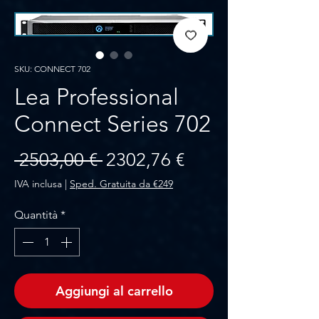
SKU: CONNECT 702
Lea Professional
Connect Series 702
Prezzo regolare
Prezzo scontato
 2503,00 € 
2302,76 €
IVA inclusa
|
Sped. Gratuita da €249
Quantità
*
Aggiungi al carrello