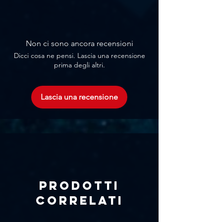
Γ
2 Canali
700 watt per canale a 4/8 ohm -
70/100 volt
DSP integrata
Non ci sono ancora recensioni
WiFi
Dicci cosa ne pensi. Lascia una recensione
Ingressi Analogici
prima degli altri.
Ingressi AES
Scarica il
Datasheet
Lascia una recensione
Prodotti
correlati