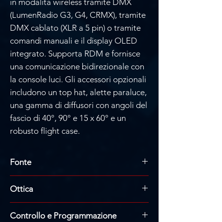
in modalità wireless tramite DMX
(LumenRadio G3, G4, CRMX), tramite
DMX cablato (XLR a 5 pin) o tramite
comandi manuali e il display OLED
integrato. Supporta RDM e fornisce
una comunicazione bidirezionale con
la console luci. Gli accessori opzionali
includono un top hat, alette paraluce,
una gamma di diffusori con angoli del
fascio di 40°, 90° e 15 x 60° e un
robusto flight case.
Fonte
Tipo di sorgente luminosa:
LED
Ottica
Quantità sorgenti luminose:
18
Potenza sorgente luminosa:
15 W
Angolo fascio orizzontale:
10 °
Colore LED:
R, G, B, M
Controllo e Programmazione
Angolo fascio verticale:
10 °