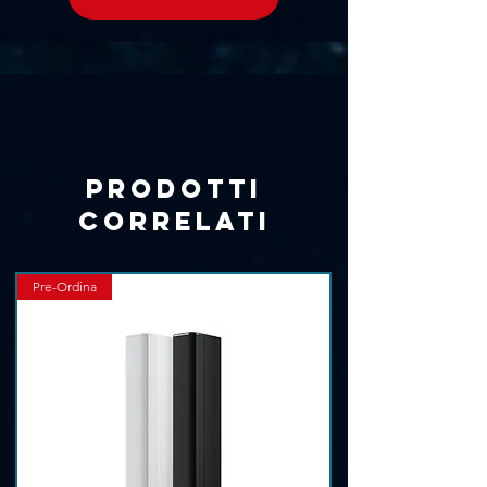
Temperatura massima della
superficie:
70 °C (158 °F)
Parti incluse:
Cavi inclusi:
Power Pro True Cable
Fissaggi inclusi:
Staffa a bloccaggio
rapido
Prodotti
correlati
Pre-Ordina