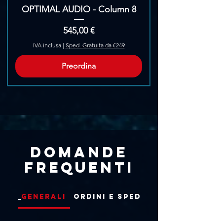
OPTIMAL AUDIO - Column 8
Prezzo
545,00 €
IVA inclusa
|
Sped. Gratuita da €249
Preordina
Pre-Ordina
Domande
frequenti
Generali
Ordini e Spedizioni