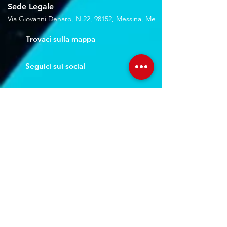
Sede Legale
Via Giovanni Denaro, N.22, 98152, Messina, Me
Trovaci sulla mappa
Seguici sui social
Servizi
Noleggio breve e lungo termine
Progettazione ed installazione
Studio di registrazione
Service audio-video-luci