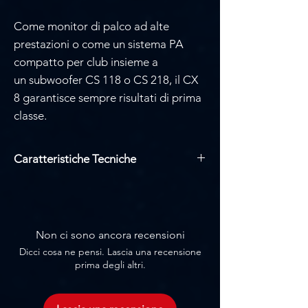
Γ
Come monitor di palco ad alte
prestazioni o come un sistema PA
compatto per club insieme a
un subwoofer CS 118 o CS 218, il CX
8 garantisce sempre risultati di prima
classe.
Caratteristiche Tecniche
Power-handling nominal (RMS) 500 W
Power-handling, program 1000 W
Power-handling, peak 2000 W
Nominal impedance 8 ohm
Non ci sono ancora recensioni
Max SPL 131 dB (E DIN EN 60268-
Dicci cosa ne pensi. Lascia una recensione
21:2018-04)
prima degli altri.
Max SPL calcolato 137 dB
Sensibilità 1W/1m 99 dB (100 Hz - 10
kHz), spazio completo