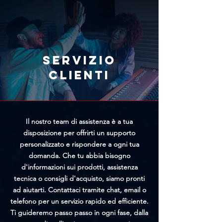
tramite l'apposito modulo
offrirti un prezzo personalizzato
presente nella pagina
più vantaggioso.
Annullamento Ordine. Più
rapidamente riceveremo la tua
richiesta, maggiori saranno le
Servizio
possibilità di bloccare
clienti
l'elaborazione prima della
spedizione.
Il nostro team di assistenza è a tua
disposizione per offrirti un supporto
personalizzato e rispondere a ogni tua
domanda. Che tu abbia bisogno
d'informazioni sui prodotti, assistenza
tecnica o consigli d'acquisto, siamo pronti
ad aiutarti. Contattaci tramite chat, email o
telefono per un servizio rapido ed efficiente.
Ti guideremo passo passo in ogni fase, dalla