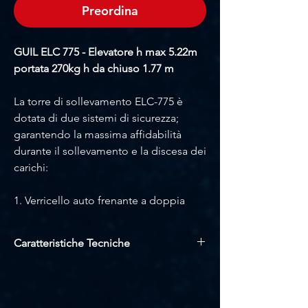
Preordina
GUIL ELC 775 - Elevatore h max 5.22m
portata 270kg h da chiuso 1.77 m
La torre di sollevamento ELC-775 è
dotata di due sistemi di sicurezza;
garantendo la massima affidabilità
durante il sollevamento e la discesa dei
carichi:
1. Verricello auto frenante a doppia
manovella
Il sistema autofrenante del verricello
Caratteristiche Tecniche
impedisce il rinculo e ferma il carico
all'altezza desiderata;
Altezza massima: 5,22 m
Una volta raggiunta l'altezza
Carico massimo: 270 Kg
Sicurezza: Sistema ASB (sistema di
desiderata, quando si smette di