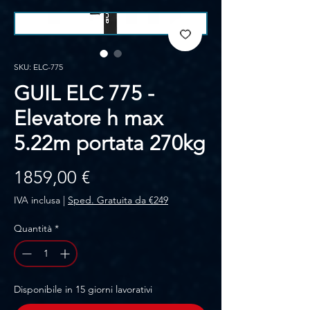
SKU: ELC-775
GUIL ELC 775 -
Elevatore h max
5.22m portata 270kg
Prezzo
1859,00 €
IVA inclusa
|
Sped. Gratuita da €249
Quantità
*
Disponibile in 15 giorni lavorativi