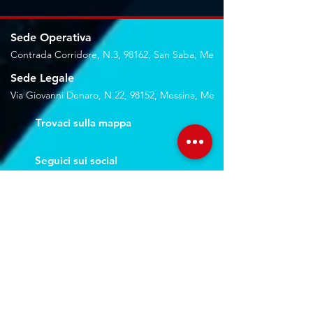
Sede Operativa
Contrada Corridore, N.3, 98162, San Saba, Me
Sede Legale
Via Giovanni Denaro, N.22, 98152, Messina, Me
Trovaci sulla mappa
Seguici sui social
Servizi
Noleggio breve e lungo termine
Progettazione ed installazione
Studio di registrazione
Service audio-video-luci